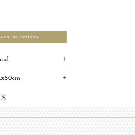
ionar ao carrinho
nal.
mx50cm