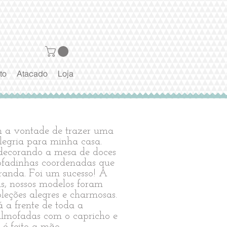
to
Atacado
Loja
a vontade de trazer uma
legria para minha casa.
ecorando a mesa de doces
mofadinhas coordenadas que
randa. Foi um sucesso! A
as, nossos modelos foram
eções alegres e charmosas.
a frente de toda a
 almofadas com o capricho e
 é feito a mão.