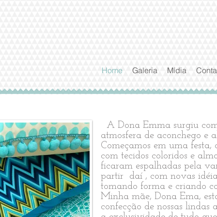
Home
Galeria
Mídia
Conta
A Dona Emma surgiu com 
atmosfera de aconchego e a
Começamos em uma festa, d
com tecidos coloridos e al
ficaram espalhadas pela va
partir daí , com novas idéi
tomando forma e criando col
Minha mãe, Dona Ema, está 
confecção de nossas lindas
a exclusividade de tudo que